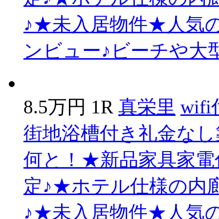
♪★未入居物件★人気
ンビュー♪ビーチや大
8.5万円
1R
真栄里
wif
街地
浴槽付き
礼金なし
何と！★新品家具家電付
定♪★ホテル仕様の内
♪★未入居物件★人気