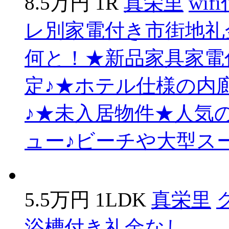
8.5万円
1R
真栄里
wif
レ別
家電付き
市街地
礼
何と！★新品家具家電付
定♪★ホテル仕様の内
♪★未入居物件★人気
ュー♪ビーチや大型ス
5.5万円
1LDK
真栄里
浴槽付き
礼金なし