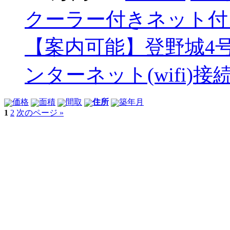
クーラー付き
ネット付
【案内可能】登野城4
ンターネット(wifi)接
価格
面積
間取
住所
築年月
1
2
次のページ »