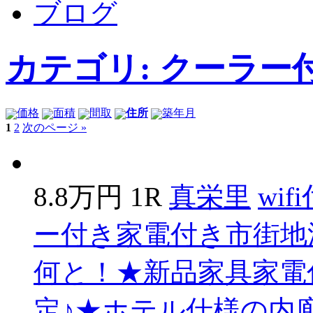
ブログ
カテゴリ: クーラー
価格
面積
間取
住所
築年月
1
2
次のページ »
8.8万円
1R
真栄里
wif
ー付き
家電付き
市街地
何と！★新品家具家電付
定♪★ホテル仕様の内