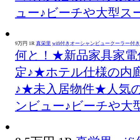
ュー♪ビーチや大型ス
9万円
1R
真栄里
wifi付き
オーシャンビュー
クーラー付き
何と！★新品家具家電付
定♪★ホテル仕様の内
♪★未入居物件★人気
ンビュー♪ビーチや大