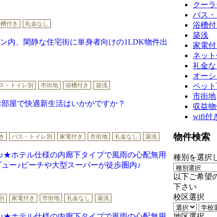
クーラ
バス・
浴槽付き
礼金なし
浴槽付
築浅
ン内、閑静な住宅街に単身者向けの1LDK物件出
家電付
ネット
礼金な
オーシ
ス・トイレ別
市街地
浴槽付き
築浅
ペット
市街地
お部屋で快適新生活はいかがですか？
収益物
wifi付
物件検索
き
バス・トイレ別
家電付き
市街地
礼金なし
築浅
定♪★ホテル仕様の内廊下タイプで風雨の心配無用
種別を選択
ビュー♪ビーチや大型スーパーが徒歩圏内♪
以下ご希望
下さい
校区選択
別
家電付き
市街地
礼金なし
築浅
定♪★ホテル仕様の内廊下タイプで風雨の心配無用
地区選択