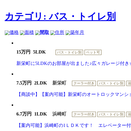
カテゴリ: バス・トイレ別
価格
面積
間取
住所
築年月
15万円
5LDK
バス・トイレ別
ペット可
新栄町に5LDKのお部屋が出ました♪広々ガレージ付き
7.5万円
2LDK
新栄町
クーラー付き
バス・トイレ別
【商談中】【案内可能】新栄町のオートロックマンシ
6.7万円
1LDK
浜崎町
クーラー付き
バス・トイレ別
【案内可能】浜崎町の1ＬＤＫです！ エレベーター付