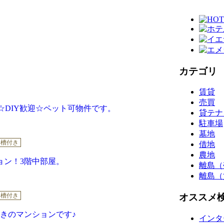
カテゴリ
賃貸
売買
☆DIY歓迎☆ペット可物件です。
貸テナ
駐車場
墓地
浴槽付き
借地
農地
ョン！3階中部屋。
離島（
離島（
浴槽付き
オススメ
きのマンションです♪
インタ