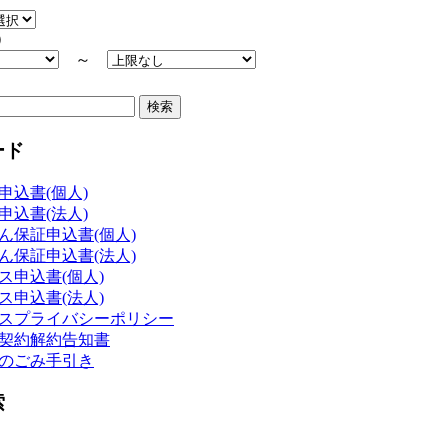
）
～
ード
申込書(個人)
申込書(法人)
ん保証申込書(個人)
ん保証申込書(法人)
ス申込書(個人)
ス申込書(法人)
スプライバシーポリシー
契約解約告知書
のごみ手引き
索