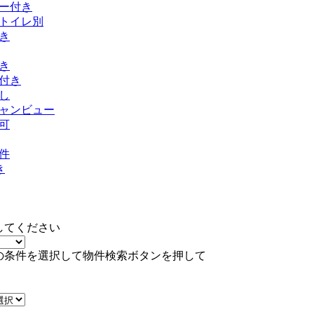
ー付き
トイレ別
き
き
付き
し
ャンビュー
可
件
き
してください
の条件を選択して物件検索ボタンを押して