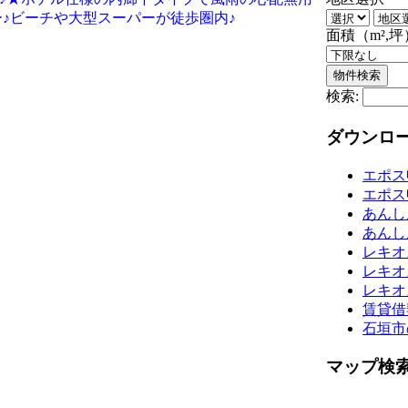
ー♪ビーチや大型スーパーが徒歩圏内♪
面積（m²,坪
検索:
ダウンロ
エポス
エポス
あんし
あんし
レキオ
レキオ
レキオ
賃貸借
石垣市
マップ検