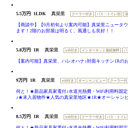
5.5万円
1LDK
真栄里
クーラー付き
バス・トイレ別
【商談中】【9月初旬より案内可能】真栄里ニュータウ
ます！2階のお部屋は明るく、風通しも良好！！
5.8万円
1R
真栄里
wifi付き
インターネット接続無料
バ
【案内可能】真栄里、ハレオハナ♪対面キッチン1Rの
9万円
1R
真栄里
wifi付き
オーシャンビュー
クーラー付
何と！★新品家具家電付♪水道光熱費・WiFi利用料固
♪★未入居物件★人気の真栄里地区★1R★オーシャン
8.5万円
1R
真栄里
wifi付き
クーラー付き
バス・トイレ
何と！★新品家具家電付♪水道光熱費・WiFi利用料固