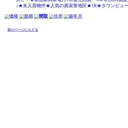
♪★未入居物件★人気の真栄里地区★1R★タウンビュ
価格
面積
間取
住所
築年月
前のページにもどる