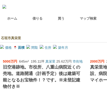
ホーム
借りる
買う
マップ検索
石垣市真栄里
価格
面積
間取
住所
築年月
5000万円
645m²
195.11坪
真栄里
25.62万円
市街地
2000万円
旧空港跡地。市役所、八重山病院近くの
真栄里
売地。道路開通（計画予定）後は建築可
設、病
能となるお宝物件！？です。※未登記建
マイホ
物付き※