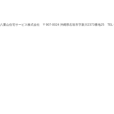
八重山住宅サービス株式会社 〒907-0024 沖縄県石垣市字新川2373番地25 TEL 0980-8