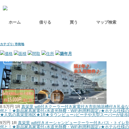
ホーム
借りる
買う
マップ検索
カテゴリ: 市街地
価格
面積
間取
住所
築年月
8.5万円
1R
真栄里
wifi付き
クーラー付き
家電付き
市街地
浴槽付き
礼金な
何と！★新品家具家電付♪水道光熱費・WiFi利用料固定♪★ホテル仕様
★人気の真栄里地区★1R★タウンビュー♪ビーチや大型スーパーが徒歩
9万円
1R
真栄里
wifi付き
オーシャンビュー
クーラー付き
バス・トイレ
何と！★新品家具家電付♪水道光熱費・WiFi利用料固定♪★ホテル仕様