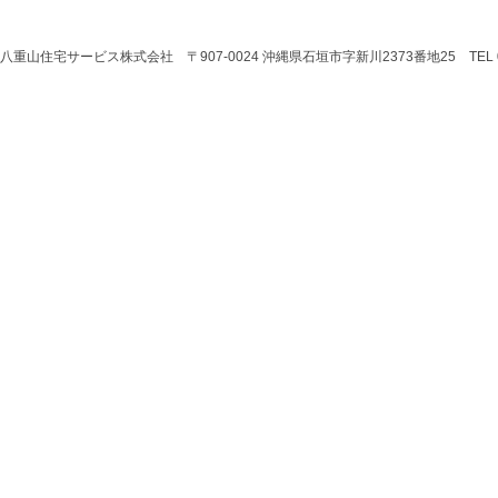
八重山住宅サービス株式会社 〒907-0024 沖縄県石垣市字新川2373番地25 TEL 0980-8