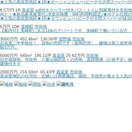
★人気の真栄里地区★1R★オーシャンビュー♪ビーチや大型スーパーが
8.5万円
1R
真栄里
wifi付き
クーラー付き
バス・トイレ別
家電付き
市街地
何と！★新品家具家電付♪水道光熱費・WiFi利用料固定♪★ホテル仕様
★人気の真栄里地区★1R★タウンビュー♪ビーチや大型スーパーが徒歩
5万円
1DK
美崎町
市街地
【案内可】美崎町にある1DKのアパートです。美崎町で働いている方
3000万円
451.46m²
136.56坪
登野城
市街地
石垣第二中学校近く、貸地の売却です（底地売買）。建物は第三者所有
額3万円。
5000万円
645m²
195.11坪
真栄里
25.62万円
市街地
旧空港跡地。市役所、八重山病院近くの売地。道路開通（計画予定）後
建物付き※
2000万円
216.33m²
65.43坪
真栄里
市街地
真栄里地区の住宅街。近隣には商業施設、病院、市役所が集まる人気の
価格
面積
間取
住所
築年月