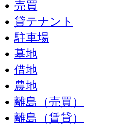
売買
貸テナント
駐車場
墓地
借地
農地
離島（売買）
離島（賃貸）