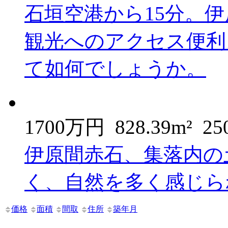
石垣空港から15分。伊
観光へのアクセス便利
て如何でしょうか。
1700万円
828.39m²
25
伊原間赤石、集落内の
く、自然を多く感じら
価格
面積
間取
住所
築年月