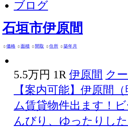
ブログ
石垣市伊原間
価格
面積
間取
住所
築年月
5.5万円
1R
伊原間
クー
【案内可能】伊原間（
ム賃貸物件出ます！ビ
んびり、ゆったりした